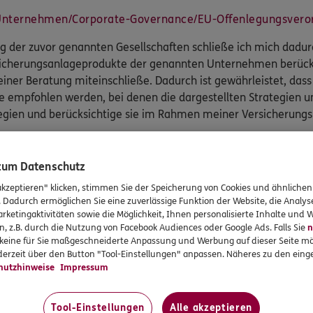
Unternehmen/Corporate-Governance/EU-Offenlegungsvero
g der zuvor genannten Gesellschaften schließe ich mich dadurc
rsicherungsanlageprodukte der genannten Unternehmen berück
einer Beratung miteinschließe. Dadurch ist gewährleistet, da
 empfohlen werden, bei denen die dargestellten Strategien um
tegien und berücksichtige sie im Rahmen meiner Versicherung
f Nachhaltigkeitsfaktoren
 zum Datenschutz
sicherung AG und die ERGO Life S. A berücksichtigen nachteil
auf Nachhaltigkeitsfaktoren im Rahmen ihrer Nachhaltigkeitsst
akzeptieren" klicken, stimmen Sie der Speicherung von Cookies und ähnlichen
. Dadurch ermöglichen Sie eine zuverlässige Funktion der Website, die Analy
icherung AG und die ERGO Life S.A. informieren darüber ausfü
rketingaktivitäten sowie die Möglichkeit, Ihnen personalisierte Inhalte und
n, z.B. durch die Nutzung von Facebook Audiences oder Google Ads. Falls Sie
n
r keine für Sie maßgeschneiderte Anpassung und Werbung auf dieser Seite mö
Unternehmen/Corporate-Governance/EU-Offenlegungsvero
erzeit über den Button "Tool-Einstellungen" anpassen. Näheres zu den einge
hutzhinweise
Impressum
e diese Strategien bei meiner Beratungstätigkeit, indem ich 
Tool-Einstellungen
Alle akzeptieren