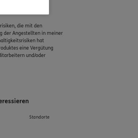
isiken, die mit den
g der Angestellten in meiner
ltigkeitsrisiken hat
produktes eine Vergütung
Mitarbeitern und/oder
eressieren
Standorte