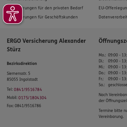
Versicherungen für den privaten Bedarf
EU-Offenlegun
Versicherungen für Geschäftskunden
Datenverarbei
ERGO Versicherung Alexander
Öffnungsz
Stürz
Mo.
:
09:00 - 13
Di.
:
09:00 - 13
Bezirksdirektion
Mi.
:
09:00 - 13
Do.
:
09:00 - 13
Siemensstr. 5
Fr.
:
09:00 - 13
85055 Ingolstadt
Sa.
:
geschloss
Tel:
0841/9516784
Nach Vereinbar
Mobil:
0175/1804304
der Öffnungszei
Fax:
0841/9516786
Termine bitte n
Vereinbarung.