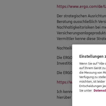
https://www.ergo.com/de/
Der strategischen Ausrichtun
Beratung ausschließlich Ve
Nachhaltigkeitsrisiken bei m
Versicherungsanlageprodukte
Vermittler kenne diese Stra
Nachteilige Auswirkungen au
Einstellungen
Die ERGO Vorsorge Lebensver
Investitionsentscheidungen 
Wenn Sie auf "Alle 
auf Ihrem Gerät zu
Die ERGO Vorsorge Lebensvers
die Messung von Ma
Verfügung zu stelle
möchten, ist leide
https://www.ergo.com/de/
Entscheidungen jed
Sie unter
Datensc
Ich kenne und berücksichtig
hierüber verschaffe.