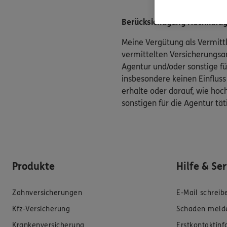
Berücksichtigung Nachhaltigk
Meine Vergütung als Vermittl
vermittelten Versicherungsan
Agentur und/oder sonstige fü
insbesondere keinen Einfluss
erhalte oder darauf, wie hoch
sonstigen für die Agentur tä
Produkte
Hilfe & Se
Zahnversicherungen
E-Mail schreib
Kfz-Versicherung
Schaden meld
Krankenversicherung
Erstkontaktin