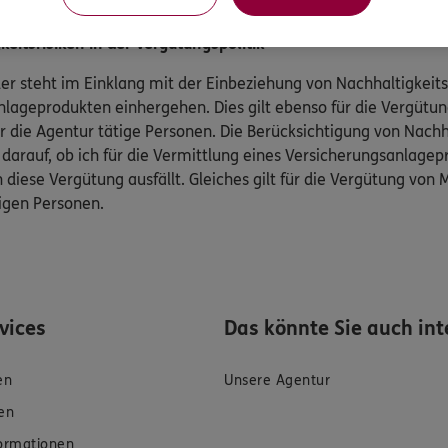
eitsrisiken in der Vergütungspolitik
er steht im Einklang mit der Einbeziehung von Nachhaltigkeitsr
lageprodukten einhergehen. Dies gilt ebenso für die Vergütun
r die Agentur tätige Personen. Die Berücksichtigung von Nachha
 darauf, ob ich für die Vermittlung eines Versicherungsanlage
 diese Vergütung ausfällt. Gleiches gilt für die Vergütung von 
tigen Personen.
rvices
Das könnte Sie auch int
en
Unsere Agentur
en
formationen