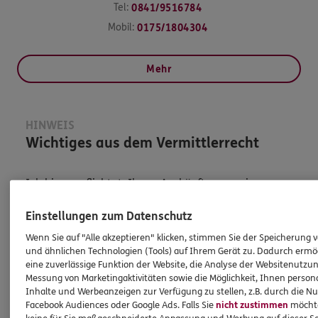
Tel:
0841/9516784
Mobil:
0175/1804304
Mehr
HINWEIS
Wichtiges aus dem Vermittlerrecht
Ich bin verpflichtet, Ihnen Auskünfte zu meiner
Person zu geben. Sowohl Ihr Schutz als Verbraucher
Einstellungen zum Datenschutz
sowie auch gesetzliche Regelungen halten mich
dazu an. Ich biete Beratung an, für die
Wenn Sie auf "Alle akzeptieren" klicken, stimmen Sie der Speicherung 
Versicherungsvermittlung erhalte ich Provision,
und ähnlichen Technologien (Tools) auf Ihrem Gerät zu. Dadurch ermö
eine zuverlässige Funktion der Website, die Analyse der Websitenutzun
ferner sonstige Zuwendungen.
Messung von Marketingaktivitäten sowie die Möglichkeit, Ihnen persona
Inhalte und Werbeanzeigen zur Verfügung zu stellen, z.B. durch die N
Mehr Informationen
Facebook Audiences oder Google Ads. Falls Sie
nicht zustimmen
möchten