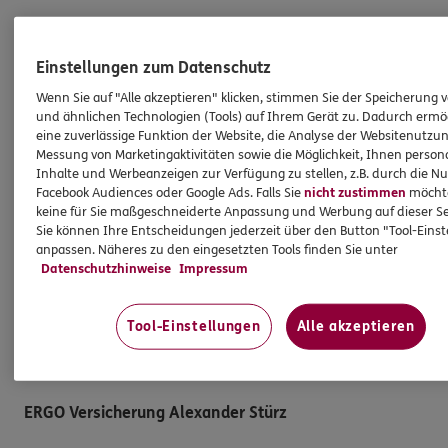
Hilfe & Services
Einstellungen zum Datenschutz
E-Mail schreiben
Wenn Sie auf "Alle akzeptieren" klicken, stimmen Sie der Speicherung 
und ähnlichen Technologien (Tools) auf Ihrem Gerät zu. Dadurch ermö
Schaden melden
eine zuverlässige Funktion der Website, die Analyse der Websitenutzun
Erstkontaktinformationen
Messung von Marketingaktivitäten sowie die Möglichkeit, Ihnen persona
Inhalte und Werbeanzeigen zur Verfügung zu stellen, z.B. durch die N
EU-Offenlegungsvereinbarung
Facebook Audiences oder Google Ads. Falls Sie
nicht zustimmen
möchten
keine für Sie maßgeschneiderte Anpassung und Werbung auf dieser Se
Datenverarbeitung
Sie können Ihre Entscheidungen jederzeit über den Button "Tool-Eins
anpassen. Näheres zu den eingesetzten Tools finden Sie unter
Das könnte Sie auch interessieren
Datenschutzhinweise
Impressum
Unsere Agentur
Tool-Einstellungen
Alle akzeptieren
Standorte
ERGO Versicherung Alexander Stürz