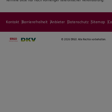
Termine bitte nur nach vorheriger telefonischer Vereinbarung.
Kontakt
Barrierefreiheit
Anbieter
Datenschutz
Sitemap
Co
©
2026 ERGO. Alle Rechte vorbehalten.