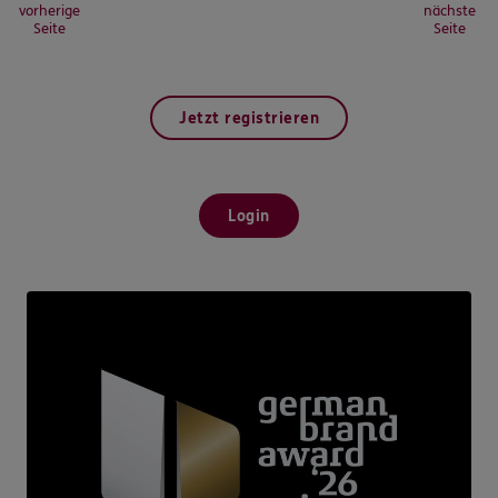
vorherige
nächste
Seite
Seite
Jetzt registrieren
Login