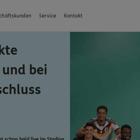
chäftskunden
Service
Kontakt
kte
 und bei
schluss
ht schon bald live im Stadion