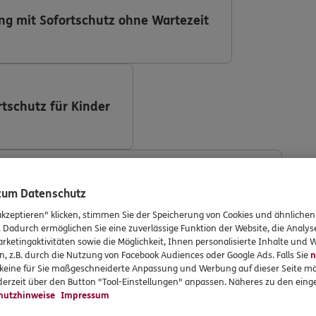
ng mit Sofortschutz ohne Wartezeit
rtschutz für Kinder
ng (DKV Deutsche Krankenversicherung AG)
 zum Datenschutz
akzeptieren" klicken, stimmen Sie der Speicherung von Cookies und ähnlichen
. Dadurch ermöglichen Sie eine zuverlässige Funktion der Website, die Analy
rketingaktivitäten sowie die Möglichkeit, Ihnen personalisierte Inhalte und
n, z.B. durch die Nutzung von Facebook Audiences oder Google Ads. Falls Sie
n
r keine für Sie maßgeschneiderte Anpassung und Werbung auf dieser Seite mö
ng mit Implantaten
erzeit über den Button "Tool-Einstellungen" anpassen. Näheres zu den einge
hutzhinweise
Impressum