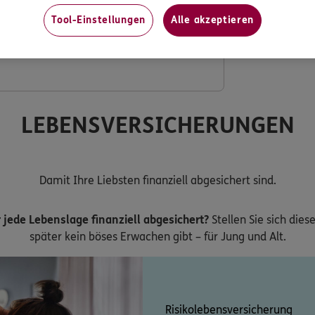
Tool-Einstellungen
Alle akzeptieren
ng mit verdoppeltem Festzuschuss
LEBENSVERSICHERUNGEN
Damit Ihre Liebsten finanziell abgesichert sind.
 jede Lebenslage finanziell abgesichert?
Stellen Sie sich dies
später kein böses Erwachen gibt – für Jung und Alt.
Risikolebensversicherung