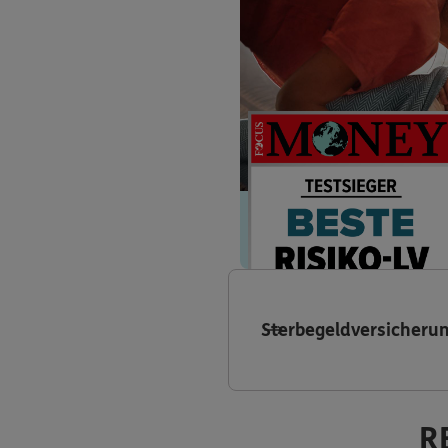
Sterbegeldversicheru
R