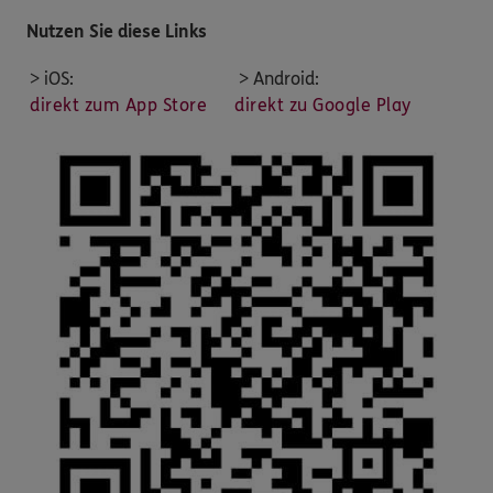
Nutzen Sie diese Links
> iOS:
> Android:
direkt zum App Store
direkt zu Google Play