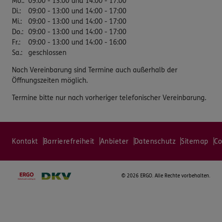
Mo.
:
09:00 - 13:00 und 14:00 - 17:00
Di.
:
09:00 - 13:00 und 14:00 - 17:00
Mi.
:
09:00 - 13:00 und 14:00 - 17:00
Do.
:
09:00 - 13:00 und 14:00 - 17:00
Fr.
:
09:00 - 13:00 und 14:00 - 16:00
Sa.
:
geschlossen
Nach Vereinbarung sind Termine auch außerhalb der
Öffnungszeiten möglich.
Termine bitte nur nach vorheriger telefonischer Vereinbarung.
Kontakt
Barrierefreiheit
Anbieter
Datenschutz
Sitemap
Co
©
2026 ERGO. Alle Rechte vorbehalten.